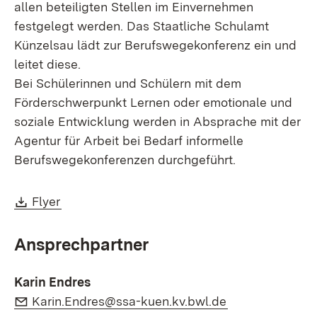
allen beteiligten Stellen im Einvernehmen
festgelegt werden. Das Staatliche Schulamt
Künzelsau lädt zur Berufswegekonferenz ein und
leitet diese.
Bei Schülerinnen und Schülern mit dem
Förderschwerpunkt Lernen oder emotionale und
soziale Entwicklung werden in Absprache mit der
Agentur für Arbeit bei Bedarf informelle
Berufswegekonferenzen durchgeführt.
Download:
(Öffnet in neuem Fenster)
Flyer
Ansprechpartner
Karin Endres
E-Mail:
(Öffnet in neue
Karin.Endres@ssa-kuen.kv.bwl.de